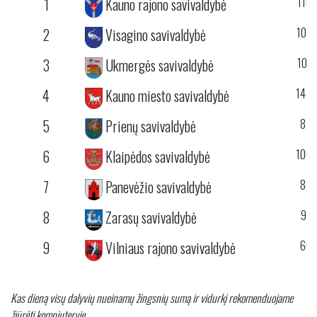
1
Kauno rajono savivaldybė
110
2
Visagino savivaldybė
107
3
Ukmergės savivaldybė
101
4
Kauno miesto savivaldybė
144
5
Prienų savivaldybė
82
6
Klaipėdos savivaldybė
100
7
Panevėžio savivaldybė
88
8
Zarasų savivaldybė
97
9
Vilniaus rajono savivaldybė
66
Kas dieną visų dalyvių nueinamų žingsnių sumą ir vidurkį rekomenduojame
žiūrėti kompiuteryje.