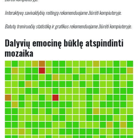
Interaktyvų savivaldybių reitingą rekomenduojame žiūrėti kompiuteryje.
Batutų treniruočių statistiką ir grafikus rekomenduojame žiūrėti kompiuteryje.
Dalyvių emocinę būklę atspindinti
mozaika